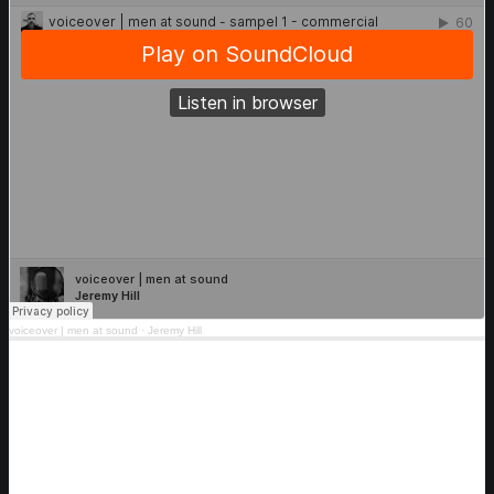
voiceover | men at sound
·
Jeremy Hill