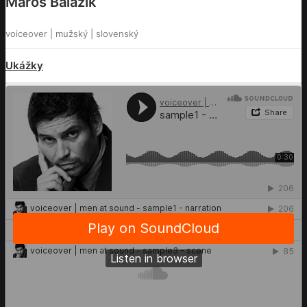
Maroš Balážik
voiceover | mužský | slovenský
Ukážky