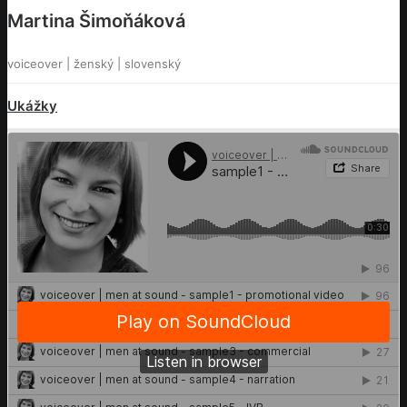
Martina Šimoňáková
voiceover | ženský | slovenský
Ukážky