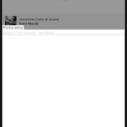
voiceover | men at sound
·
Karol Mazák