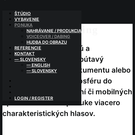
ŠTÚDIO
VYBAVENIE
PONUKA
Voiceover / Dabing
NAHRÁVANIE / PRODUKCIA
VOICEOVER / DABING
HUDBA DO OBRAZU
Potrebujete dynamickú a
REFERENCIE
KONTAKT
presvedčivú reklamu, pútavý
— SLOVENSKY
— ENGLISH
komentár k vášmu dokumentu alebo
— SLOVENSKY
vytvoriť príjemnú atmosféru do
automatických ústrední či mobilných
LOGIN / REGISTER
aplikácií? Máme v ponuke viacero
charakteristických hlasov.