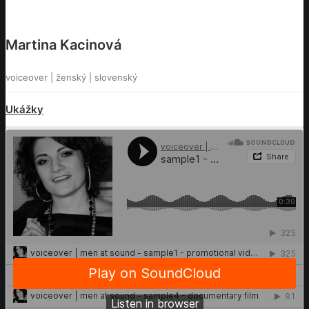
Martina Kacinová
voiceover | ženský | slovenský
Ukážky