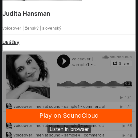
Judita Hansman
voiceover | ženský | slovenský
Ukážky