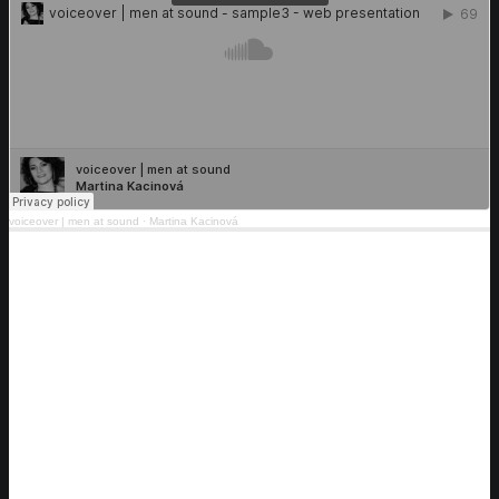
voiceover | men at sound
·
Martina Kacinová