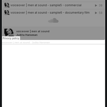
voiceover | men at sound
·
Judita Hansman