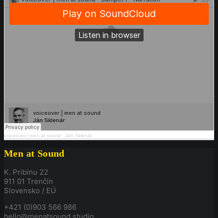
voiceover | men at sound
·
Ján Sklenár
Men at Sound
K. Pribinu 22
911 01 Trenčín
Slovensko / EÚ
+421 (0)903 566 986
hello@menatsound.studio