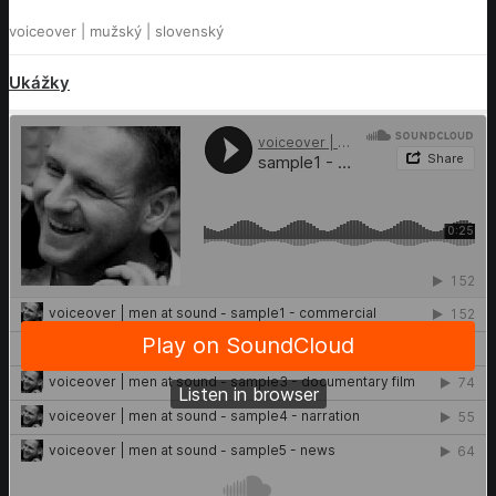
voiceover | mužský | slovenský
Ukážky