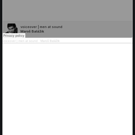
voiceover | men at sound
·
Maroš Balážik