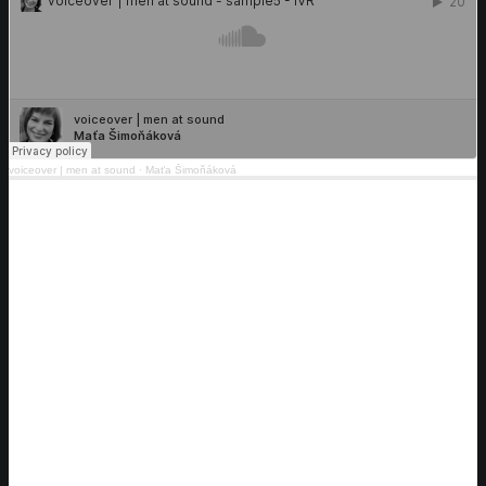
voiceover | men at sound
·
Maťa Šimoňáková